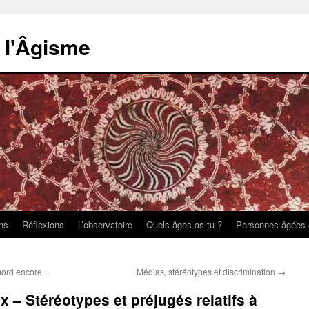
e l'Âgisme
ons
Réflexions
L’observatoire
Quels âges as-tu ?
Personnes âgées 
 mord encore…
Médias, stéréotypes et discrimination
→
x – Stéréotypes et préjugés relatifs à