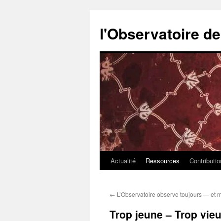
l'Observatoire d
Actualité
Ressources
Contributi
Aller
au
←
L’Observatoire observe toujours — et
contenu
Trop jeune – Trop vieu