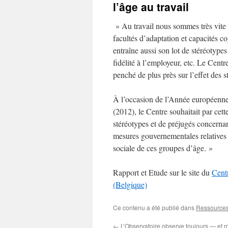
l’âge au travail
» Au travail nous sommes très vite t
facultés d’adaptation et capacités c
entraîne aussi son lot de stéréotype
fidélité à l’employeur, etc. Le Centre
penché de plus près sur l’effet des st
À l’occasion de l’Année européenne d
(2012), le Centre souhaitait par cet
stéréotypes et de préjugés concernant
mesures gouvernementales relatives à
sociale de ces groupes d’âge. »
Rapport et Etude sur le site du
Centr
(Belgique)
Ce contenu a été publié dans
Ressource
←
L’Observatoire observe toujours — et