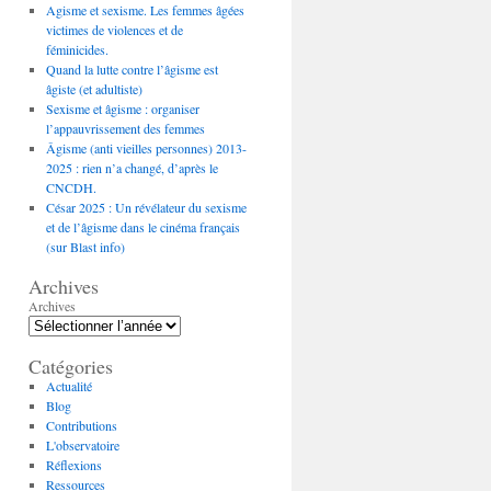
Agisme et sexisme. Les femmes âgées
victimes de violences et de
féminicides.
Quand la lutte contre l’âgisme est
âgiste (et adultiste)
Sexisme et âgisme : organiser
l’appauvrissement des femmes
Âgisme (anti vieilles personnes) 2013-
2025 : rien n’a changé, d’après le
CNCDH.
César 2025 : Un révélateur du sexisme
et de l’âgisme dans le cinéma français
(sur Blast info)
Archives
Archives
Catégories
Actualité
Blog
Contributions
L'observatoire
Réflexions
Ressources