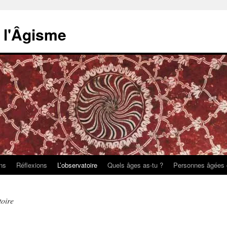
e l'Âgisme
ons
Réflexions
L’observatoire
Quels âges as-tu ?
Personnes âgées 
toire