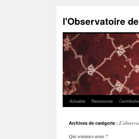
l'Observatoire d
Actualité
Ressources
Contributi
Aller
au
L’observa
Archives de catégorie :
contenu
Qui sommes-nous ?