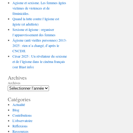
Agisme et sexisme. Les femmes âgées
victimes de violences et de
féminicides.
Quand la lutte contre l’âgisme est
âgiste (et adultiste)
Sexisme et âgisme : organiser
l’appauvrissement des femmes
Âgisme (anti vieilles personnes) 2013-
2025 : rien n’a changé, d’après le
CNCDH.
César 2025 : Un révélateur du sexisme
et de l’âgisme dans le cinéma français
(sur Blast info)
Archives
Archives
Catégories
Actualité
Blog
Contributions
L'observatoire
Réflexions
Ressources