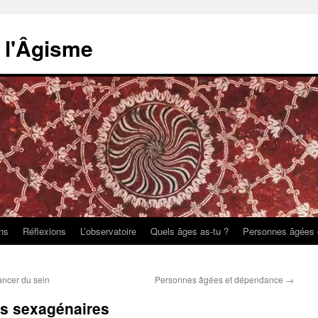
e l'Âgisme
ons
Réflexions
L’observatoire
Quels âges as-tu ?
Personnes âgées 
ancer du sein
Personnes âgées et dépendance
→
es sexagénaires