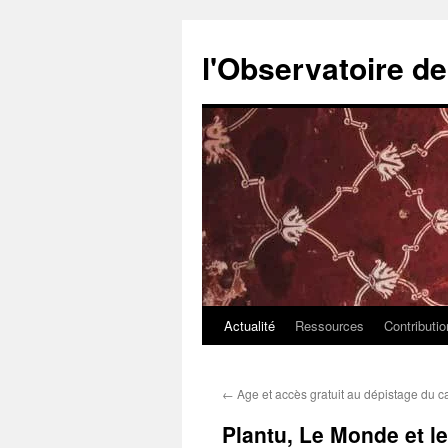
l'Observatoire d
Actualité
Ressources
Contributi
Aller
au
←
Age et accès gratuit au dépistage du c
contenu
Plantu, Le Monde et l