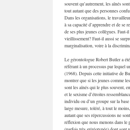
souvent qu’autrement, les aînés sont
tout autant que des personnes conf
Dans les organisations, le travailleu
à sa capacité d’apprendre et de se re
de ses plus jeunes collègues. Faut-il
vieillissement? Faut-il aussi se surp
marginalisation, voire à la discrimin
Le gérontologue Robert Butler a été
référant à un processus par lequel u
(1968). Depuis cette initiative de B
montrer que si les jeunes comme les a
sont les aînés qui le plus souvent, e
et le sexisme d’étroites ressemblanc
individu ou d’un groupe sur la base d
large mesure, toléré, à tout le moin
autant que ses répercussions ne son
réflexion que nous menons dans le pr
(parfois très stéréotypée) dont sont 