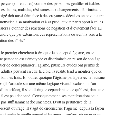
 perçus (entre autres) comme des personnes gentilles et fiables
uses, lentes, malades, résistantes aux changements, déprimées…
r âgé doit aussi faire face à des croyances décalées en ce qui a trait
nouveler, à sa motivation et à sa productivité par rapport à celles
 alors s’étonner des réactions de négation et d’évitement face au
rendre que par extension, ces représentations ouvrent la voie à la
ation des aînés?
 le premier chercheur à évoquer le concept d’âgisme, en se
ne personne est stéréotypée et discriminée en raison de son âge
utler de conceptualiser l’âgisme, plusieurs études ont permis de
dultes peuvent en être la cible, la réalité tend à montrer que ce
n font les frais. En outre, quoique l’âgisme partage avec le racisme
es (il s’articule sur une même logique visant l’exclusion d’un
’un critère), il s’en distingue cependant en ce qu’il est, dans une
s, il est peu dénoncé. Conséquemment, ses manifestations tout
t pas suffisamment documentées. D’où la pertinence de la
ésent ouvrage. Il s’agit de circonscrire l’âgisme, depuis la façon
représentés le vieillissement et les aînés jusqu’aux répercussions