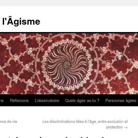
e l'Âgisme
ons
Réflexions
L’observatoire
Quels âges as-tu ?
Personnes âgées 
ance de vie
Les discriminations liées à l’âge, entre exclusion et
protection
→