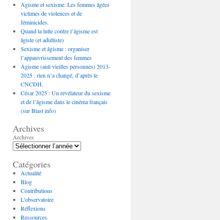
Agisme et sexisme. Les femmes âgées
victimes de violences et de
féminicides.
Quand la lutte contre l’âgisme est
âgiste (et adultiste)
Sexisme et âgisme : organiser
l’appauvrissement des femmes
Âgisme (anti vieilles personnes) 2013-
2025 : rien n’a changé, d’après le
CNCDH.
César 2025 : Un révélateur du sexisme
et de l’âgisme dans le cinéma français
(sur Blast info)
Archives
Archives
Catégories
Actualité
Blog
Contributions
L'observatoire
Réflexions
Ressources