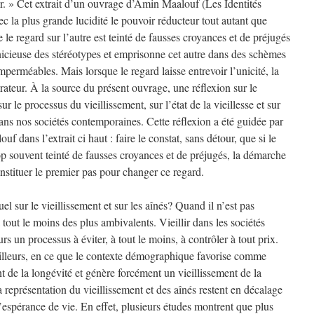
rer. » Cet extrait d’un ouvrage d’Amin Maalouf (Les Identités
c la plus grande lucidité le pouvoir réducteur tout autant que
e le regard sur l’autre est teinté de fausses croyances et de préjugés
rnicieuse des stéréotypes et emprisonne cet autre dans des schèmes
mperméables. Mais lorsque le regard laisse entrevoir l’unicité, la
ibérateur. À la source du présent ouvrage, une réflexion sur le
r le processus du vieillissement, sur l’état de la vieillesse et sur
 dans nos sociétés contemporaines. Cette réflexion a été guidée par
f dans l’extrait ci haut : faire le constat, sans détour, que si le
rop souvent teinté de fausses croyances et de préjugés, la démarche
nstituer le premier pas pour changer ce regard.
el sur le vieillissement et sur les aînés? Quand il n’est pas
 tout le moins des plus ambivalents. Vieillir dans les sociétés
rs un processus à éviter, à tout le moins, à contrôler à tout prix.
illeurs, en ce que le contexte démographique favorise comme
nt de la longévité et génère forcément un vieillissement de la
a représentation du vieillissement et des aînés restent en décalage
l’espérance de vie. En effet, plusieurs études montrent que plus