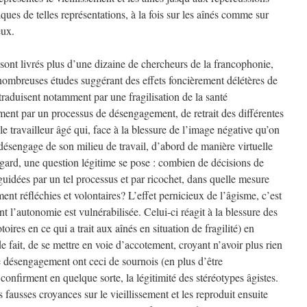
ues de telles représentations, à la fois sur les aînés comme sur
eux.
 sont livrés plus d’une dizaine de chercheurs de la francophonie,
 nombreuses études suggérant des effets foncièrement délétères de
 traduisent notamment par une fragilisation de la santé
ent par un processus de désengagement, de retrait des différentes
le travailleur âgé qui, face à la blessure de l’image négative qu’on
 désengage de son milieu de travail, d’abord de manière virtuelle
égard, une question légitime se pose : combien de décisions de
é guidées par un tel processus et par ricochet, dans quelle mesure
ent réfléchies et volontaires? L’effet pernicieux de l’âgisme, c’est
t l’autonomie est vulnérabilisée. Celui-ci réagit à la blessure des
oires en ce qui a trait aux aînés en situation de fragilité) en
e fait, de se mettre en voie d’accotement, croyant n’avoir plus rien
 de désengagement ont ceci de sournois (en plus d’être
onfirment en quelque sorte, la légitimité des stéréotypes âgistes.
es fausses croyances sur le vieillissement et les reproduit ensuite