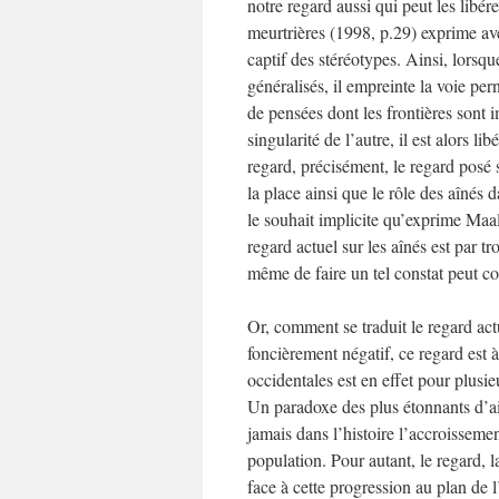
notre regard aussi qui peut les libé
meurtrières (1998, p.29) exprime ave
captif des stéréotypes. Ainsi, lorsqu
généralisés, il empreinte la voie pe
de pensées dont les frontières sont i
singularité de l’autre, il est alors l
regard, précisément, le regard posé su
la place ainsi que le rôle des aînés
le souhait implicite qu’exprime Maalou
regard actuel sur les aînés est par t
même de faire un tel constat peut co
Or, comment se traduit le regard actu
foncièrement négatif, ce regard est à
occidentales est en effet pour plusieu
Un paradoxe des plus étonnants d’a
jamais dans l’histoire l’accroisseme
population. Pour autant, le regard, l
face à cette progression au plan de 