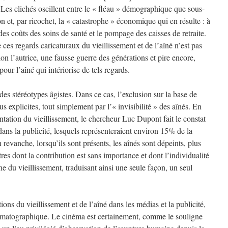
 Les clichés oscillent entre le « fléau » démographique que sous-
on et, par ricochet, la « catastrophe » économique qui en résulte : à
s coûts des soins de santé et le pompage des caisses de retraite.
ces regards caricaturaux du vieillissement et de l’aîné n’est pas
elon l’autrice, une fausse guerre des générations et pire encore,
our l’aîné qui intériorise de tels regards.
des stéréotypes âgistes. Dans ce cas, l’exclusion sur la base de
s explicites, tout simplement par l’« invisibilité » des aînés. En
entation du vieillissement, le chercheur Luc Dupont fait le constat
ans la publicité, lesquels représenteraient environ 15% de la
n revanche, lorsqu’ils sont présents, les aînés sont dépeints, plus
s dont la contribution est sans importance et dont l’individualité
du vieillissement, traduisant ainsi une seule façon, un seul
ons du vieillissement et de l’aîné dans les médias et la publicité,
nématographique. Le cinéma est certainement, comme le souligne