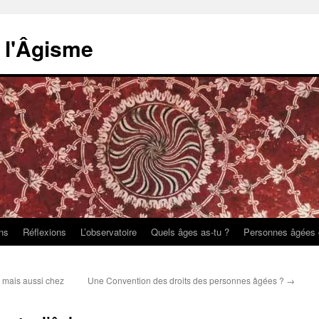
e l'Âgisme
ons
Réflexions
L’observatoire
Quels âges as-tu ?
Personnes âgées 
 mais aussi chez
Une Convention des droits des personnes âgées ?
→