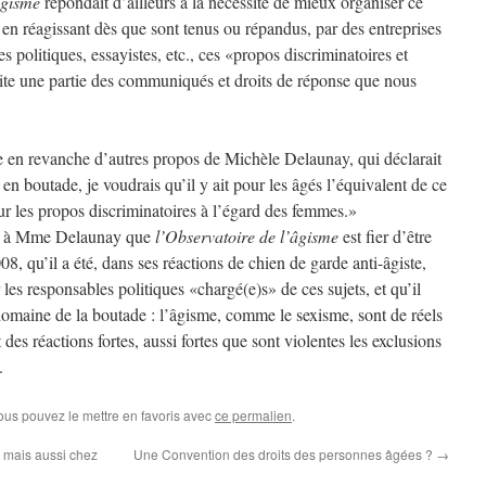
âgisme
répondait d’ailleurs à la nécessité de mieux organiser ce
n réagissant dès que sont tenus ou répandus, par des entreprises
es politiques, essayistes, etc., ces «propos discriminatoires et
 site une partie des communiqués et droits de réponse que nous
 en revanche d’autres propos de Michèle Delaunay, qui déclarait
en boutade, je voudrais qu’il y ait pour les âgés l’équivalent de ce
ur les propos discriminatoires à l’égard des femmes.»
nc à Mme Delaunay que
l’Observatoire de l’âgisme
est fier d’être
008, qu’il a été, dans ses réactions de chien de garde anti-âgiste,
les responsables politiques «chargé(e)s» de ces sujets, et qu’il
domaine de la boutade : l’âgisme, comme le sexisme, sont de réels
 des réactions fortes, aussi fortes que sont violentes les exclusions
.
Vous pouvez le mettre en favoris avec
ce permalien
.
 mais aussi chez
Une Convention des droits des personnes âgées ?
→