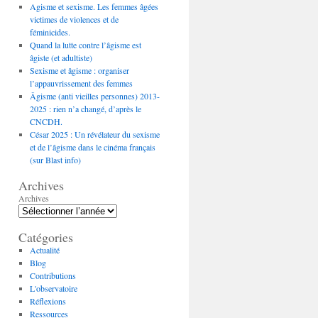
Agisme et sexisme. Les femmes âgées
victimes de violences et de
féminicides.
Quand la lutte contre l’âgisme est
âgiste (et adultiste)
Sexisme et âgisme : organiser
l’appauvrissement des femmes
Âgisme (anti vieilles personnes) 2013-
2025 : rien n’a changé, d’après le
CNCDH.
César 2025 : Un révélateur du sexisme
et de l’âgisme dans le cinéma français
(sur Blast info)
Archives
Archives
Catégories
Actualité
Blog
Contributions
L'observatoire
Réflexions
Ressources