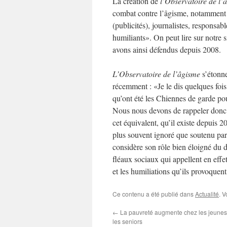
La création de
l’Observatoire de l’
combat contre l’âgisme, notamment e
(publicités), journalistes, responsabl
humiliants». On peut lire sur notre
avons ainsi défendus depuis 2008.
L’Observatoire de l’âgisme
s’étonne
récemment : «Je le dis quelques fois 
qu’ont été les Chiennes de garde po
Nous nous devons de rappeler do
cet équivalent, qu’il existe depuis 2
plus souvent ignoré que soutenu par 
considère son rôle bien éloigné du 
fléaux sociaux qui appellent en effet
et les humiliations qu’ils provoquent
Ce contenu a été publié dans
Actualité
. 
←
La pauvreté augmente chez les jeunes
les seniors